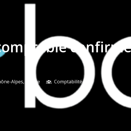
comptable confirmé -
hône-Alpes
,
France
Comptabilité