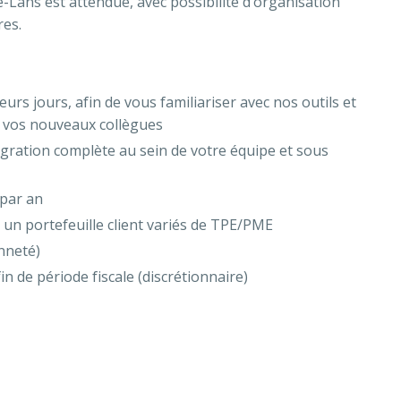
-Lans est attendue, avec possibilité d’organisation
res.
rs jours, afin de vous familiariser avec nos outils et
 vos nouveaux collègues
ntégration complète au sein de votre équipe et sous
par an
r un portefeuille client variés de TPE/PME
enneté)
n de période fiscale (discrétionnaire)