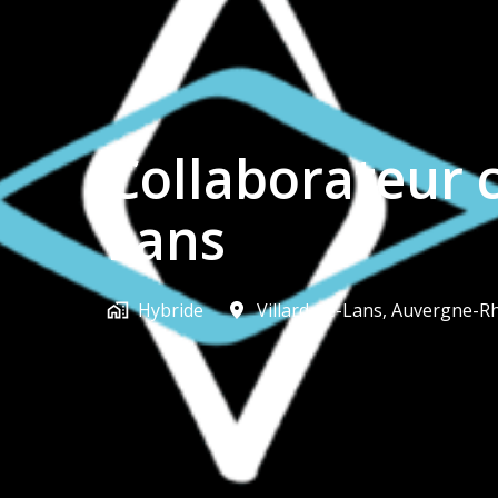
Collaborateur 
Lans
Hybride
Villard-de-Lans
,
Auvergne-R