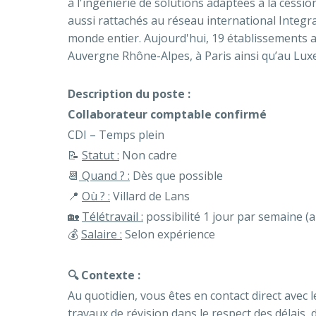
à l'ingénierie de solutions adaptées à la cessi
aussi rattachés au réseau international Integ
monde entier. Aujourd'hui, 19 établissements a
Auvergne Rhône-Alpes, à Paris ainsi qu’au Lux
Description du poste :
Collaborateur comptable confirmé
CDI – Temps plein
📝
Statut :
Non cadre
📆
Quand ? :
Dès que possible
📍
Où ? :
Villard de Lans
🏡
Télétravail :
possibilité 1 jour par semaine 
💰
Salaire :
Selon expérience
🔍 Contexte :
Au quotidien, vous êtes en contact direct avec l
travaux de révision dans le respect des délais