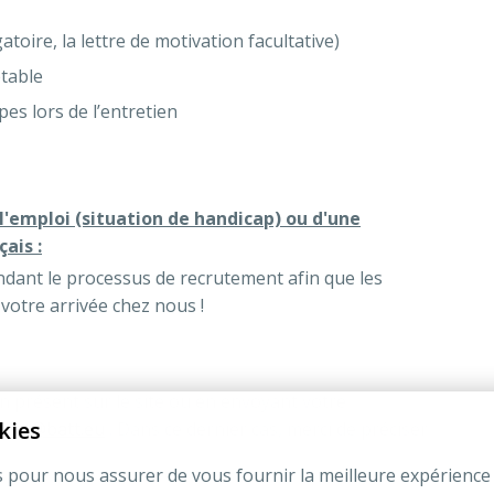
atoire, la lettre de motivation facultative)
table
pes lors de l’entretien
 l'emploi (situation de handicap) ou d'une
çais :
dant le processus de recrutement afin que les
votre arrivée chez nous !
n présent sur le site ou en envoyant votre
kies
ment@batt.eu
. Dans ce dernier cas, merci de préciser
s pour nous assurer de vous fournir la meilleure expérience 